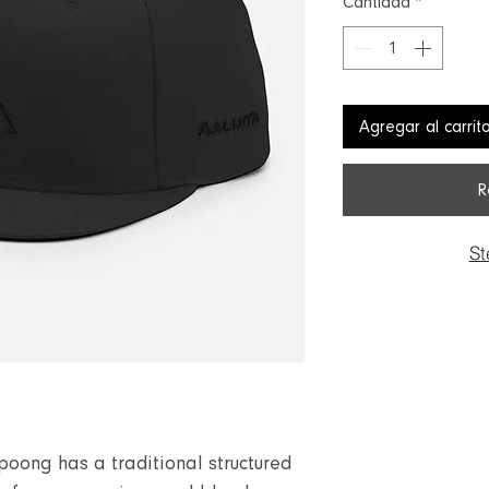
Cantidad
*
Agregar al carrit
R
St
oong has a traditional structured