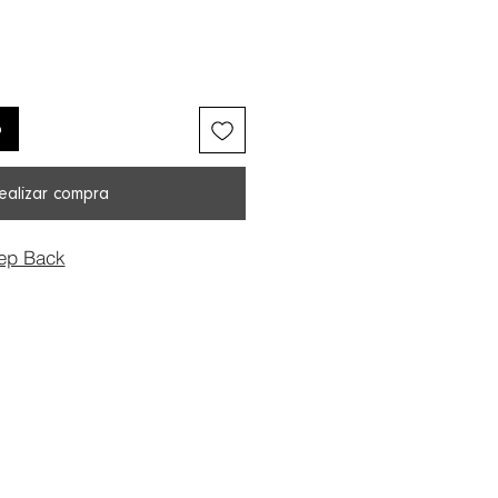
o
ealizar compra
ep Back