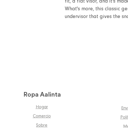
fit, a flat visor, and it's 
What's more, this classic g
undervisor that gives the s
Ropa Aalinta
Hogar
Env
Comercio
Polí
Sobre
Mé