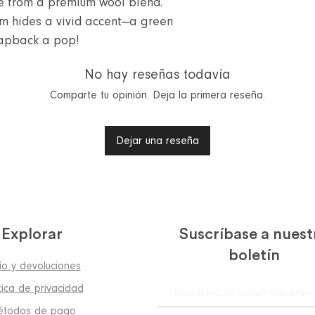
made from a premium wool blend.
em hides a vivid accent—a green
napback a pop!
No hay reseñas todavía
Comparte tu opinión. Deja la primera reseña.
Dejar una reseña
Explorar
Suscríbase a nuest
boletín
ío y devoluciones
tica de privacidad
todos de pago