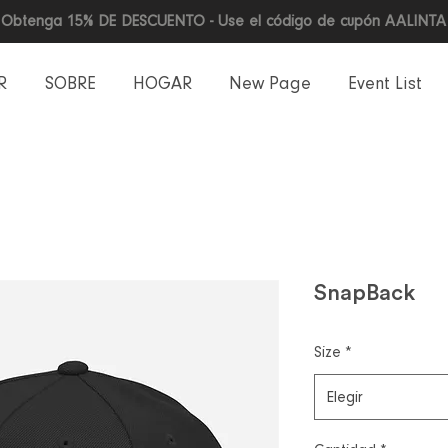
Obtenga 15% DE DESCUENTO - Use el código de cupón AALINTA
R
SOBRE
HOGAR
New Page
Event List
SnapBack
Size
*
Elegir