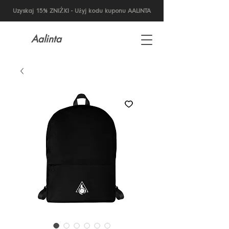
Uzyskaj 15% ZNIŻKI - Użyj kodu kuponu AALINTA
Aalinta