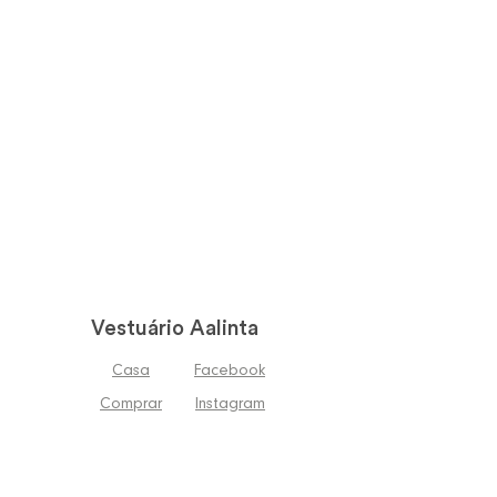
Vestuário Aalinta
Casa
Facebook
Comprar
Instagram
Sobre
YouTube
Siga-nos
Contato